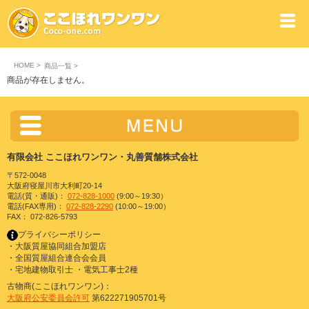
HOME
>
商品一覧
>
商品が存在しません。
有限会社 ここほれワンワン・丸善質舗株式会社
〒572-0048
大阪府寝屋川市大利町20-14
電話(質・通販)：
072-828-1000
(9:00～19:30）
電話(FAX専用)：
072-828-2290
(10:00～19:00）
FAX： 072-826-5793
プライバシーポリシー
・大阪質屋協同組合加盟店
・全国質屋組合連合会会員
・宅地建物取引士 ・電気工事士2種
古物商(ここほれワンワン)：
大阪府公安委員会許可
第622271905701号