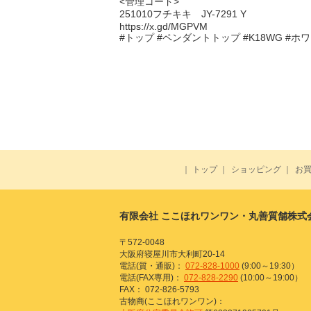
<管理コード>
251010フチキキ JY-7291 Y
https://x.gd/MGPVM
#トップ #ペンダントトップ #K18WG #ホワイ
｜
トップ
｜
ショッピング
｜
お
有限会社 ここほれワンワン・丸善質舗株式
〒572-0048
大阪府寝屋川市大利町20-14
電話(質・通販)：
072-828-1000
(9:00～19:30）
電話(FAX専用)：
072-828-2290
(10:00～19:00）
FAX： 072-826-5793
古物商(ここほれワンワン)：