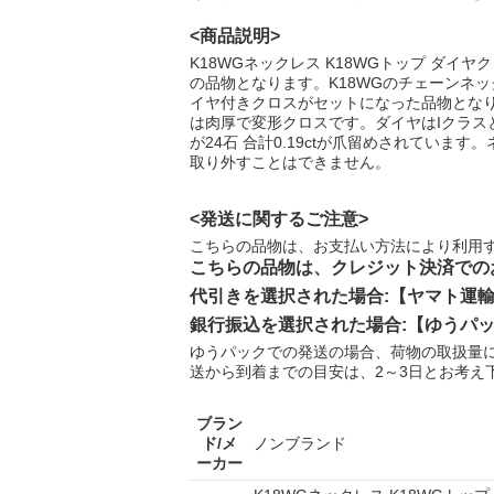
<商品説明>
K18WGネックレス K18WGトップ ダイヤクロス 
の品物となります。K18WGのチェーンネッ
イヤ付きクロスがセットになった品物とな
は肉厚で変形クロスです。ダイヤはIクラス
が24石 合計0.19ctが爪留めされていま
取り外すことはできません。
<発送に関するご注意>
こちらの品物は、お支払い方法により利用
こちらの品物は、クレジット決済での
代引きを選択された場合:【ヤマト運
銀行振込を選択された場合:【ゆうパ
ゆうパックでの発送の場合、荷物の取扱量
送から到着までの目安は、2～3日とお考え
ブラン
ド/メ
ノンブランド
ーカー