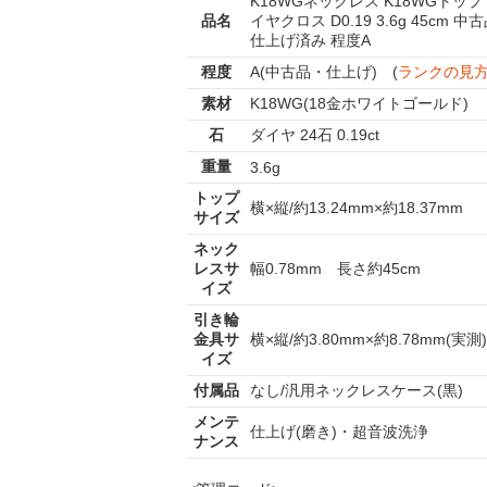
K18WGネックレス K18WGトップ
品名
イヤクロス D0.19 3.6g 45cm 中
仕上げ済み 程度A
程度
A(中古品・仕上げ) (
ランクの見
素材
K18WG(18金ホワイトゴールド)
石
ダイヤ 24石 0.19ct
重量
3.6g
トップ
横×縦/約13.24mm×約18.37mm
サイズ
ネック
レスサ
幅0.78mm 長さ約45cm
イズ
引き輪
金具サ
横×縦/約3.80mm×約8.78mm(実測)
イズ
付属品
なし/汎用ネックレスケース(黒)
メンテ
仕上げ(磨き)・超音波洗浄
ナンス