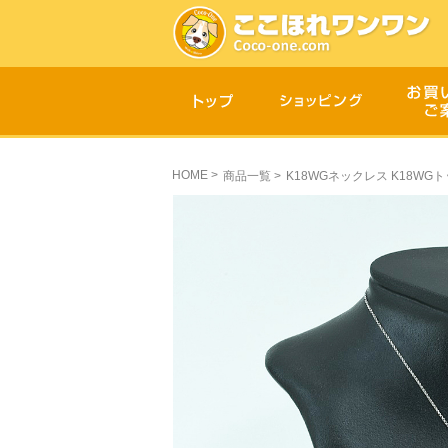
HOME
>
商品一覧
>
K18WGネックレス K18WGトッ