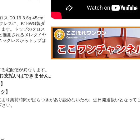
D0.19 3.6g 45cm
クレスに、K18WG製ダ
ります。トップのクロス
と推測されるメレダイヤ
す。ネックレスからトップは
する宅配便が異なります。
お支払いはできません。
輸】
ック】
により集荷時間がばらつきがあり読めないため、翌日発送扱いとなって
下さい。