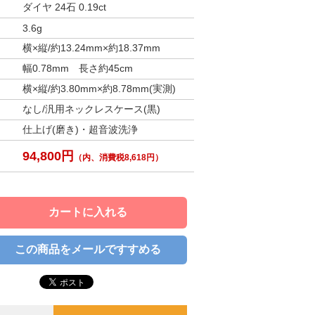
ダイヤ 24石 0.19ct
3.6g
横×縦/約13.24mm×約18.37mm
幅0.78mm 長さ約45cm
横×縦/約3.80mm×約8.78mm(実測)
なし/汎用ネックレスケース(黒)
仕上げ(磨き)・超音波洗浄
94,800円
（内、消費税8,618円）
この商品をメールですすめる