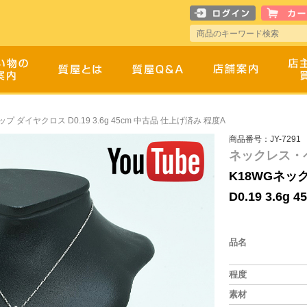
プ ダイヤクロス D0.19 3.6g 45cm 中古品 仕上げ済み 程度A
商品番号：JY-7291
ネックレス・
K18WGネッ
D0.19 3.6
品名
程度
素材