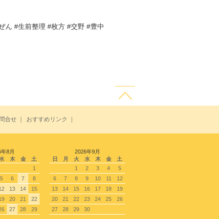
るぜん #生前整理 #枚方 #交野 #豊中
問合せ
｜
おすすめリンク
｜
6年8月
2026年9月
水
木
金
土
日
月
火
水
木
金
土
1
1
2
3
4
5
5
6
7
8
6
7
8
9
10
11
12
12
13
14
15
13
14
15
16
17
18
19
19
20
21
22
20
21
22
23
24
25
26
26
27
28
29
27
28
29
30