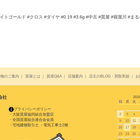
トゴールド #クロス #ダイヤ #0.19 #3.6g #中古 #質屋 #寝屋川 #ま
買物のご案内
｜
質屋とは
｜
質屋Q&A
｜
店舗案内
｜
店主のBLOG・買取実績
｜
お
会社
202
日
月
火
プライバシーポリシー
・大阪質屋協同組合加盟店
2
3
4
・全国質屋組合連合会会員
9
10
11
・宅地建物取引士 ・電気工事士2種
16
17
18
23
24
25