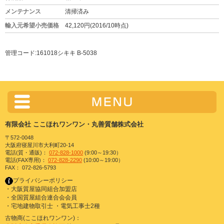
メンテナンス
清掃済み
輸入元希望小売価格
42,120円(2016/10時点)
管理コード:161018シキキ B-5038
有限会社 ここほれワンワン・丸善質舗株式会社
〒572-0048
大阪府寝屋川市大利町20-14
電話(質・通販)：
072-828-1000
(9:00～19:30）
電話(FAX専用)：
072-828-2290
(10:00～19:00）
FAX： 072-826-5793
プライバシーポリシー
・大阪質屋協同組合加盟店
・全国質屋組合連合会会員
・宅地建物取引士 ・電気工事士2種
古物商(ここほれワンワン)：