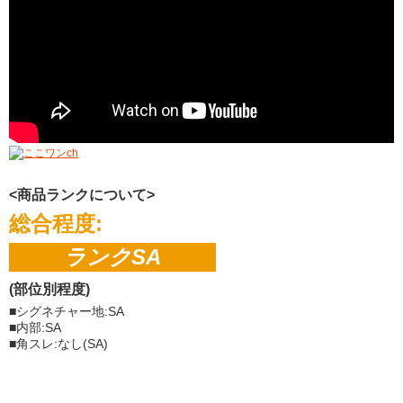
<商品ランクについて>
総合程度:
ランクSA
(部位別程度)
■シグネチャー地:SA
■内部:SA
■角スレ:なし(SA)