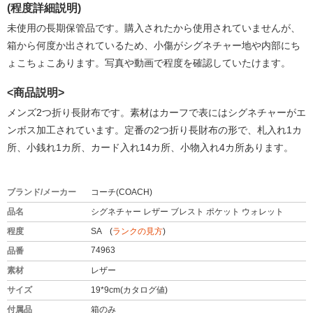
(程度詳細説明)
未使用の長期保管品です。購入されたから使用されていませんが、
箱から何度か出されているため、小傷がシグネチャー地や内部にち
ょこちょこあります。写真や動画で程度を確認していたけます。
<商品説明>
メンズ2つ折り長財布です。素材はカーフで表にはシグネチャーがエ
ンボス加工されています。定番の2つ折り長財布の形で、札入れ1カ
所、小銭れ1カ所、カード入れ14カ所、小物入れ4カ所あります。
ブランド/メーカー
コーチ(COACH)
品名
シグネチャー レザー ブレスト ポケット ウォレット
程度
SA (
ランクの見方
)
74963
品番
素材
レザー
サイズ
19*9cm(カタログ値)
付属品
箱のみ