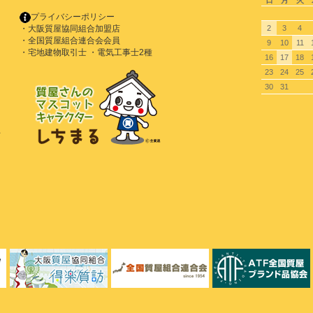
日
月
火
プライバシーポリシー
・大阪質屋協同組合加盟店
2
3
4
・全国質屋組合連合会会員
9
10
11
・宅地建物取引士 ・電気工事士2種
16
17
18
23
24
25
30
31
号