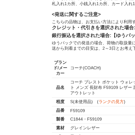
札入れ1カ所、小銭入れ1カ所、カード入れ1
<発送に関するご注意>
こちらの品物は、お支払い方法により利用
クレジット・代引きを選択された場合
銀行振込を選択された場合:【ゆうパ
ゆうパックでの発送の場合、荷物の取扱量
送から到着までの目安は、2～3日とお考え
ブラン
ド/メー
コーチ(COACH)
カー
コーチ ブレスト ポケット ウォレ
品名
ト メンズ 長財布 F59109 レザー 
アウトレット
程度
S(未使用品) (
ランクの見方
)
品番
F59109
製番
C1844・F59109
素材
グレインレザー