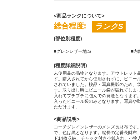
<商品ランクについて>
総合程度:
ランクS
(部位別程度)
■グレンレザー地:S
■内
(程度詳細説明)
未使用品の品物となります。アウトレット
す。購入されてから使用されずに、ビニー
されていました。検品・写真撮影のため、
す。取り出し時にビニール袋が破れてしま
入れてプチプチに包んでの発送となります
入ったビニール袋のみとなります。写真や
ただけます。
<商品説明>
コーチグレインレザーのメンズ長財布です
で、色は黒となります。縦長の定番長財布
ド14枚収納、チャック付き小銭入れ、小