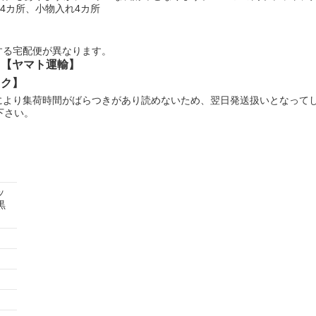
4カ所、小物入れ4カ所
する宅配便が異なります。
:【ヤマト運輸】
ック】
により集荷時間がばらつきがあり読めないため、翌日発送扱いとなって
下さい。
ッ
黒