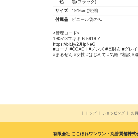
色
黒(ブラック)
サイズ
19*9cm(実測)
付属品
ビニール袋のみ
<管理コード>
190513フキキ B-5919 Y
https://bit.ly/2JHpNeG
#コーチ #COACH #メンズ #長財布 #グレイ
#まるぜん #女性 #はじめて #気軽 #相談 #遺
｜
トップ
｜
ショッピング
｜
お
有限会社 ここほれワンワン・丸善質舗株式