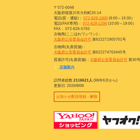
〒572-0048
大阪府寝屋川市大利町20-14
電話(質・通販)：
072-828-1000
(9:00～19:30）
電話(FAX専用)：
072-828-2290
(10:00～19:00）
FAX： 072-826-5793
古物商(ここほれワンワン)：
大阪府公安委員会許可
第622271905701号
古物商(丸善質舗)：
大阪府公安委員会許可
第622274703445号
質屋許可(丸善質舗)：
大阪府公安委員会許可
第30
店舗案内
訪問者総数
2116621人
(99年6月から)
更新日: 2026/8/06
お知らせ配信登録・解除