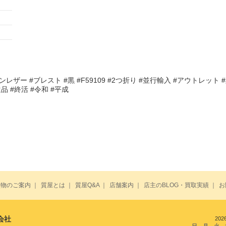
ンレザー #ブレスト #黒 #F59109 #2つ折り #並行輸入 #アウトレット 
品 #終活 #令和 #平成
買物のご案内
｜
質屋とは
｜
質屋Q&A
｜
店舗案内
｜
店主のBLOG・買取実績
｜
お
会社
202