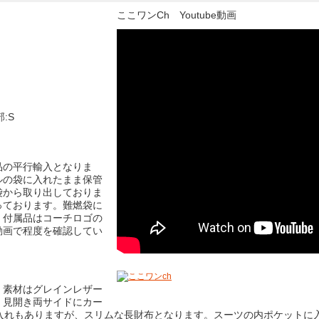
ここワンCh Youtube動画
部:S
品の平行輸入となりま
ルの袋に入れたまま保管
袋から取り出しておりま
っております。難燃袋に
。付属品はコーチロゴの
動画で程度を確認してい
。素材はグレインレザー
、見開き両サイドにカー
物入れもありますが、スリムな長財布となります。スーツの内ポケットに