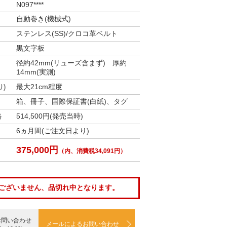
N097****
自動巻き(機械式)
ステンレス(SS)/クロコ革ベルト
黒文字板
径約42mm(リューズ含まず) 厚約
14mm(実測)
最大21cm程度
)
箱、冊子、国際保証書(白紙)、タグ
514,500円(発売当時)
格
6ヵ月間(ご注文日より)
375,000円
（内、消費税34,091円）
ございません、品切れ中となります。
お問い合わせ
メールによるお問い合わせ