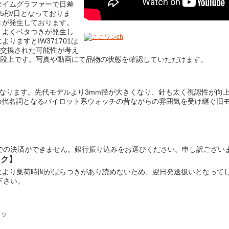
タイムグラファーで日差
5秒/日となっておりま
きが発生しております。
、よくベタつきが発生し
りますとIW371701は
、交換された可能性が考え
格段上です。写真や動画にて品物の状態を確認していただけます。
01となります。先代モデルより3mm径が大きくなり、針も太く視認性が
の代名詞となるパイロット系ウォッチの昔ながらの雰囲気を受け継ぐ旧
での決済ができません。銀行振り込みをお選びください。申し訳ござい
ック】
により集荷時間がばらつきがあり読めないため、翌日発送扱いとなって
下さい。
280円(2011
ォッ