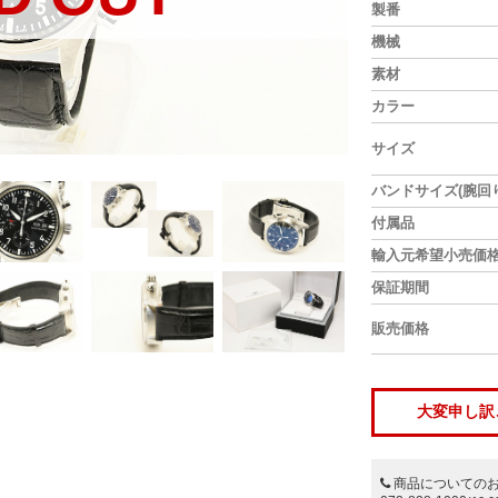
製番
機械
素材
カラー
サイズ
バンドサイズ(腕回り
付属品
輸入元希望小売価
保証期間
販売価格
大変申し訳
商品についての