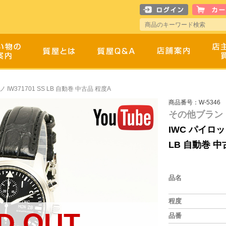
IW371701 SS LB 自動巻 中古品 程度A
商品番号：W-5346
その他ブランド
IWC パイロッ
LB 自動巻 中
品名
程度
D OUT
品番