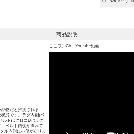
072-828-1000
(10:0
商品説明
ここワンCh Youtube動画
い品物だと推測されま
状態です。ラグ内側(ベ
ベルトはクロコDバック
す。ベルト内側が擦れて
ックル内側に小傷がありま