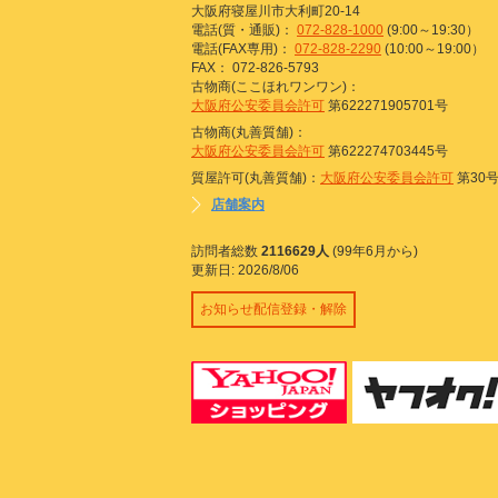
大阪府寝屋川市大利町20-14
電話(質・通販)：
072-828-1000
(9:00～19:30）
電話(FAX専用)：
072-828-2290
(10:00～19:00）
FAX： 072-826-5793
古物商(ここほれワンワン)：
大阪府公安委員会許可
第622271905701号
古物商(丸善質舗)：
大阪府公安委員会許可
第622274703445号
質屋許可(丸善質舗)：
大阪府公安委員会許可
第30
店舗案内
訪問者総数
2116629人
(99年6月から)
更新日: 2026/8/06
お知らせ配信登録・解除