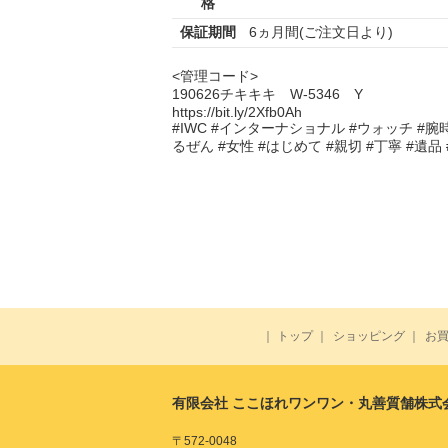
格
保証期間
6ヵ月間(ご注文日より)
<管理コード>
190626チキキキ W-5346 Y
https://bit.ly/2Xfb0Ah
#IWC #インターナショナル #ウォッチ #腕時計
るぜん #女性 #はじめて #親切 #丁寧 #遺品
｜
トップ
｜
ショッピング
｜
お
有限会社 ここほれワンワン・丸善質舗株式
〒572-0048