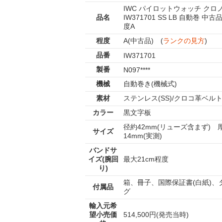
IWC パイロットウォッチ クロ
品名
IW371701 SS LB 自動巻 中古
度A
程度
A(中古品) (
ランクの見方
)
品番
IW371701
製番
N097****
機械
自動巻き(機械式)
素材
ステンレス(SS)/クロコ革ベル
カラー
黒文字板
径約42mm(リューズ含まず) 
サイズ
14mm(実測)
バンドサ
イズ(腕回
最大21cm程度
り)
箱、冊子、国際保証書(白紙)、
付属品
グ
輸入元希
望小売価
514,500円(発売当時)