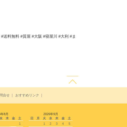
 #送料無料 #質屋 #大阪 #寝屋川 #大利 #ま
問合せ
｜
おすすめリンク
｜
6年8月
2026年9月
水
木
金
土
日
月
火
水
木
金
土
1
1
2
3
4
5