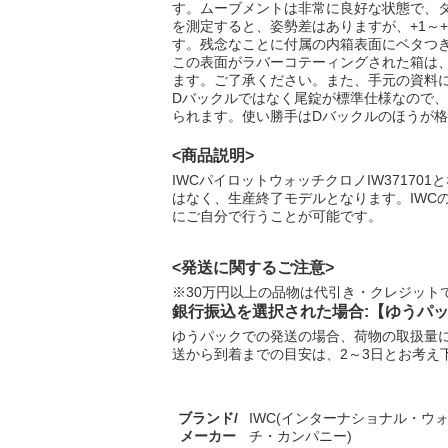
す。ムーブメントは非常に良好な状態で、
を測定すると、姿勢差はありますが、+1～+
す。残念なことに付属の内箱表面にベタつ
この表面がラバーコテーィングされた箱は
ます。ご了承ください。また、手元の資料によ
Dバックルではなく尾錠が標準仕様なので
られます。使い勝手はDバックルのほうが
<商品説明>
IWCパイロットウォッチクロノIW3717
はなく、生産終了モデルとなります。IWC
にご自分で行うことが可能です。
<発送に関するご注意>
※30万円以上の品物は代引き・クレジット
銀行振込を選択された場合:【ゆうパ
ゆうパックでの発送の場合、荷物の取扱量
送から到着までの目安は、2～3日とお考え
125,
ブランド/
IWC(インターナショナル・ウ
メーカー
チ・カンパニー)