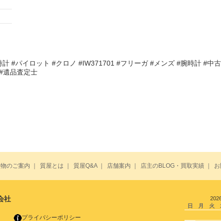
 #パイロット #クロノ #IW371701 #フリーガ #メンズ #腕時計 #中古
 #遺品査定士
買物のご案内
｜
質屋とは
｜
質屋Q&A
｜
店舗案内
｜
店主のBLOG・買取実績
｜
お
会社
202
日
月
火
プライバシーポリシー