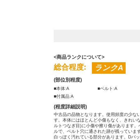
<商品ランクについて>
総合程度:
ランクA
(部位別程度)
■本体:A
■ベルト:A
■付属品:A
(程度詳細説明)
中古品の品物となります。使用頻度の少な
す。本体にはほとんど小傷もなく、きれいな
ルトつなぎ目)に小傷や擦り傷があります。
ルで、ベルト穴に通された跡が残っていま
白っぽく汚れている部分があります。Dバ