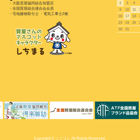
・大阪質屋協同組合加盟店
2
3
4
・全国質屋組合連合会会員
9
10
11
・宅地建物取引士 ・電気工事士2種
16
17
18
23
24
25
30
31
号
Copyright © ここワン All Rights Reserved.