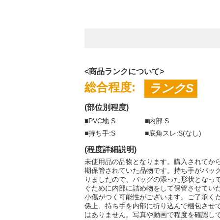
<商品ランクについて>
総合程度:
ランクS
(部位別程度)
■PVC地:S
■内部:S
■持ち手:S
■底角スレ:S(なし)
(程度詳細説明)
未使用品の品物となります。購入されてか
期保管されていた品物です。持ち手がバッ
りましたので、バッグの添った形状となっ
ぐために内部に詰め物をして保管させてい
小傷がつく可能性がございます。ご了承く
係上、持ち手を内部に折り込んで梱包させ
はありません。写真や動画で程度を確認し