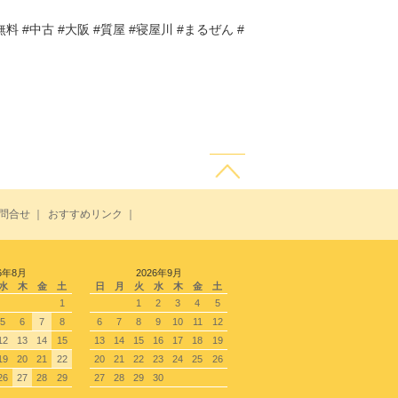
無料 #中古 #大阪 #質屋 #寝屋川 #まるぜん #
問合せ
｜
おすすめリンク
｜
6年8月
2026年9月
水
木
金
土
日
月
火
水
木
金
土
1
1
2
3
4
5
5
6
7
8
6
7
8
9
10
11
12
12
13
14
15
13
14
15
16
17
18
19
19
20
21
22
20
21
22
23
24
25
26
26
27
28
29
27
28
29
30