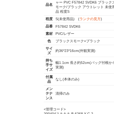
ャー PVC F57842 SVDK6 ブラック
品名
モーク/ブラック アウトレット 未使
品 程度S
程度
S(未使用品) (
ランクの見方
)
品番
F57842 SVDK6
素材
PVC/レザー
色
ブラックスモーク×ブラック
サイ
約36*23*16cm(外観実測)
ズ
持ち
幅1.1cm 長さ約52cm(バッグ付根か
手サ
実測)
イズ
付属
なし(本体のみ)
品
メン
テナ
清掃のみ
ンス
<管理コード>
200404スキキキ B-6268 Y C-2