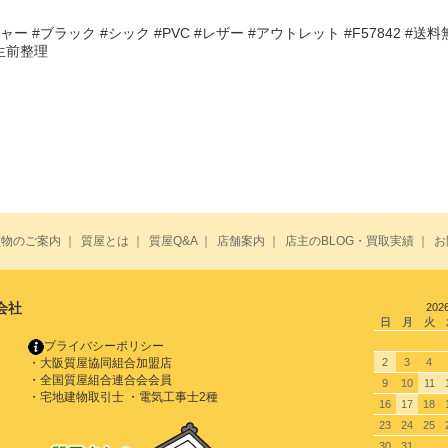
ー #ブラック #シック #PVC #レザー #アウトレット #F57842 #送料
#生前整理
買物のご案内
｜
質屋とは
｜
質屋Q&A
｜
店舗案内
｜
店主のBLOG・買取実績
｜
お
会社
202
日
月
火
プライバシーポリシー
・大阪質屋協同組合加盟店
2
3
4
・全国質屋組合連合会会員
9
10
11
・宅地建物取引士 ・電気工事士2種
16
17
18
23
24
25
30
31