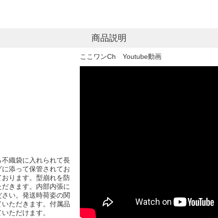
商品説明
ここワンCh Youtube動画
ら不織袋に入れられて長
グに添って保管されてお
ております。型崩れを防
ただきます。内部内張に
ださい。発送時荷姿の関
ていただきます。付属品
ていただけます。