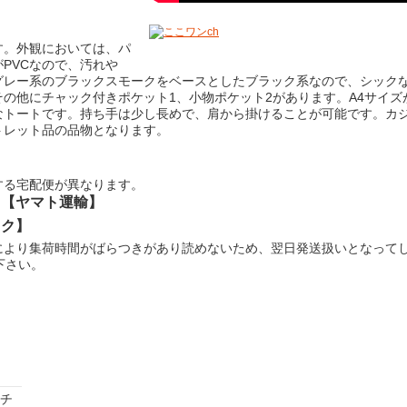
す。外観においては、パ
PVCなので、汚れや
グレー系のブラックスモークをベースとしたブラック系なので、シック
の他にチャック付きポケット1、小物ポケット2があります。A4サイズ
なトートです。持ち手は少し長めで、肩から掛けることが可能です。カ
トレット品の品物となります。
する宅配便が異なります。
:【ヤマト運輸】
ック】
により集荷時間がばらつきがあり読めないため、翌日発送扱いとなって
下さい。
ネチ