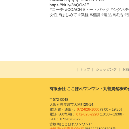
https://bit.ly/3bQOcJE
#コーチ #COACH #トートバッグ #シグネチャ
女性 #はじめて #気軽 #相談 #遺品 #終活 
｜
トップ
｜
ショッピング
｜
お
有限会社 ここほれワンワン・丸善質舗株式
〒572-0048
大阪府寝屋川市大利町20-14
電話(質・通販)：
072-828-1000
(9:00～19:30）
電話(FAX専用)：
072-828-2290
(10:00～19:00）
FAX： 072-826-5793
古物商(ここほれワンワン)：