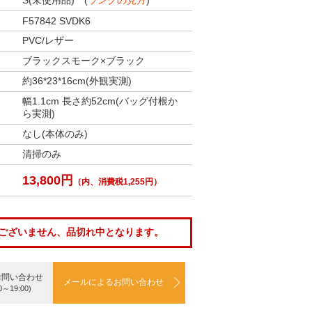
S(未使用品) (
ランクの見方
)
F57842 SVDK6
PVC/レザー
ブラックスモーク×ブラック
約36*23*16cm(外観実測)
幅1.1cm 長さ約52cm(バッグ付根か
ら実測)
なし(本体のみ)
清掃のみ
13,800円
（内、消費税1,255円）
ございません、品切れ中となります。
お問い合わせ
メールによるお問い合わせ
0～19:00)