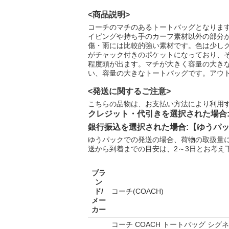
<商品説明>
コーチのマチのあるトートバッグとなりま
イピングや持ち手のカーフ素材以外の部分が
傷・雨には比較的強い素材です。色は少し
がチャック付きのポケットになっており、そ
程度頭が出ます。マチが大きく容量の大き
い、容量の大きなトートバッグです。アウ
<発送に関するご注意>
こちらの品物は、お支払い方法により利用
クレジット・代引きを選択された場合
銀行振込を選択された場合:【ゆうパ
ゆうパックでの発送の場合、荷物の取扱量
送から到着までの目安は、2～3日とお考え
ブラ
ン
ド/
コーチ(COACH)
メー
カー
コーチ COACH トートバッグ シグ