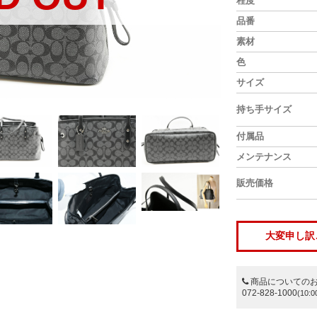
程度
品番
素材
色
サイズ
持ち手サイズ
付属品
メンテナンス
販売価格
大変申し訳
商品についての
072-828-1000
(10:0