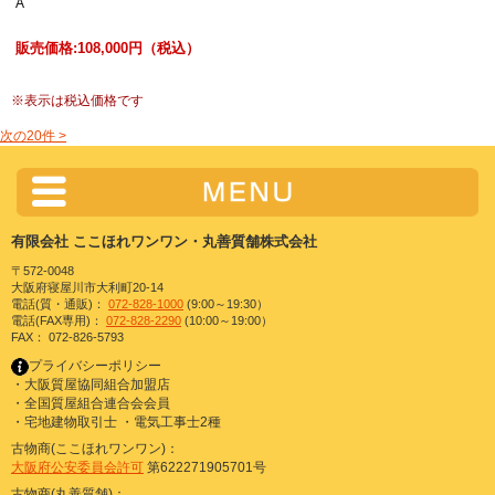
A
販売価格:
108,000円
（税込）
※
表示は税込価格です
次の20件 >
有限会社 ここほれワンワン・丸善質舗株式会社
〒572-0048
大阪府寝屋川市大利町20-14
電話(質・通販)：
072-828-1000
(9:00～19:30）
電話(FAX専用)：
072-828-2290
(10:00～19:00）
FAX： 072-826-5793
プライバシーポリシー
・大阪質屋協同組合加盟店
・全国質屋組合連合会会員
・宅地建物取引士 ・電気工事士2種
古物商(ここほれワンワン)：
大阪府公安委員会許可
第622271905701号
古物商(丸善質舗)：