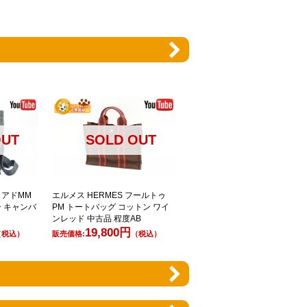
OUT
SOLD OUT
 アドMM
エルメス HERMES フールトゥ
ー キャンバ
PM トートバッグ コットン ワイ
ンレッド 中古品 程度AB
19,800円
（税込）
販売価格:
（税込）