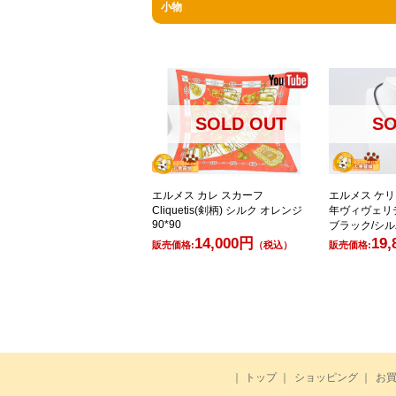
小物
SOLD OUT
SO
エルメス カレ スカーフ
エルメス ケリ
Cliquetis(剣柄) シルク オレンジ
年ヴィヴェリ
90*90
ブラック/シ
14,000円
19
販売価格:
（税込）
販売価格:
｜
トップ
｜
ショッピング
｜
お