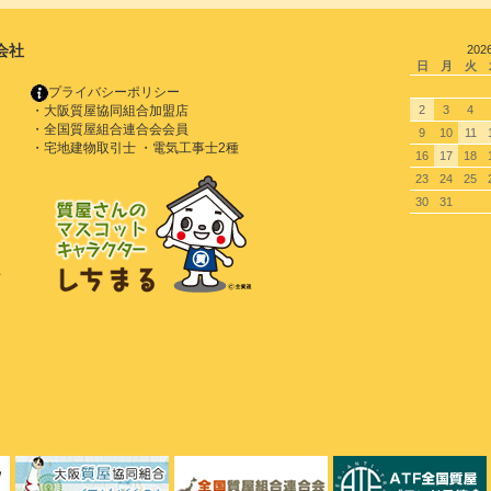
会社
202
日
月
火
プライバシーポリシー
・大阪質屋協同組合加盟店
2
3
4
・全国質屋組合連合会会員
9
10
11
・宅地建物取引士 ・電気工事士2種
16
17
18
23
24
25
30
31
号