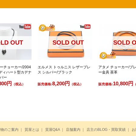
LD OUT
SOLD OUT
SOLD 
ーチョーカー/2004
エルメス トゥルニス レザーブレ
アタメ チョーカー/ブ
ディハート型カデナ
ス シルバー/ブラック
ー金具 茶革
ルバー
,800円
8,200円
10,800円
（税込）
販売価格:
（税込）
販売価格:
買物のご案内
｜
質屋とは
｜
質屋Q&A
｜
店舗案内
｜
店主のBLOG・買取実績
｜
お