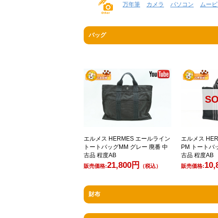
万年筆
カメラ
パソコン
ムービ
バッグ
SO
エルメス HERMES エールライン
エルメス HE
トートバッグMM グレー 廃番 中
PM トートバ
古品 程度AB
古品 程度AB
21,800円
10
販売価格:
（税込）
販売価格:
財布