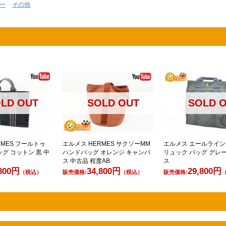
ー
その他
LD OUT
SOLD OUT
SOLD 
RMES フールトゥ
エルメス HERMES サクソーMM
エルメス エールライン
ッグ コットン 黒 中
ハンドバッグ オレンジ キャンバ
リュック バッグ グレ
ス 中古品 程度AB
ス
,800円
34,800円
29,800円
（税込）
販売価格:
（税込）
販売価格: