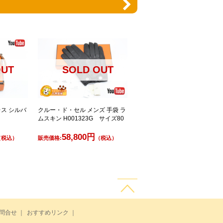
OUT
SOLD OUT
レス シルバ
クルー・ド・セル メンズ 手袋 ラ
ムスキン H001323G サイズ80
58,800円
（税込）
販売価格:
（税込）
問合せ
｜
おすすめリンク
｜