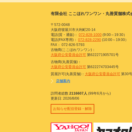
有限会社 ここほれワンワン・丸善質舗株式
〒572-0048
大阪府寝屋川市大利町20-14
電話(質・通販)：
072-828-1000
(9:00～19:30）
電話(FAX専用)：
072-828-2290
(10:00～19:00）
FAX： 072-826-5793
古物商(ここほれワンワン)：
大阪府公安委員会許可
第622271905701号
古物商(丸善質舗)：
大阪府公安委員会許可
第622274703445号
質屋許可(丸善質舗)：
大阪府公安委員会許可
第30
店舗案内
訪問者総数
2116607人
(99年6月から)
更新日: 2026/8/06
お知らせ配信登録・解除