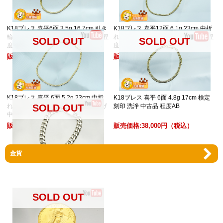
K18ブレス 喜平6面 3.5g 16.7cm 引き
K18ブレス 喜平12面 6.1g 23cm 中折
輪金具 検定刻印 洗浄済み 未使用品 程
れ金具ロック付 仕上げ済み 中古品 程
SOLD OUT
SOLD OUT
度SA
度A
販売価格:
78,800円
（税込）
販売価格:
159,000円
（税込）
K18ブレス 喜平 6面 5.2g 23cm 中折
K18ブレス 喜平 6面 4.8g 17cm 検定
れ金具 ロック付 検定刻印 簡易仕上げ
刻印 洗浄 中古品 程度AB
SOLD OUT
中古品 程度A
販売価格:
127,800円
（税込）
販売価格:
38,000円
（税込）
金貨
Pt850ブレス 喜平 6面W 72.7g 約
21cm 仕上げ 角取れ 中古品 程度B
販売価格:
298,000円
（税込）
SOLD OUT