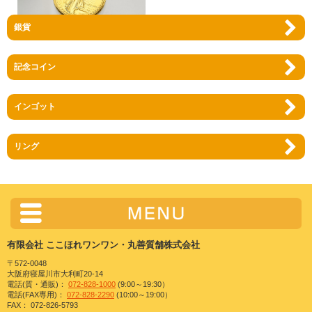
銀貨
アメリカ イーグル 10ドル 1/4oz K22
約8.5g 金貨 中古品 程度A
記念コイン
販売価格:
74,800円
（税込）
インゴット
リング
有限会社 ここほれワンワン・丸善質舗株式会社
〒572-0048
大阪府寝屋川市大利町20-14
電話(質・通販)：
072-828-1000
(9:00～19:30）
電話(FAX専用)：
072-828-2290
(10:00～19:00）
FAX： 072-826-5793