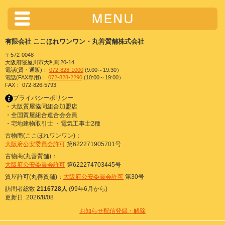
有限会社 ここほれワンワン・丸善質舗株式会社
〒572-0048
大阪府寝屋川市大利町20-14
電話(質・通販)：
072-828-1000
(9:00～19:30）
電話(FAX専用)：
072-828-2290
(10:00～19:00）
FAX： 072-826-5793
プライバシーポリシー
・大阪質屋協同組合加盟店
・全国質屋組合連合会会員
・宅地建物取引士 ・電気工事士2種
古物商(ここほれワンワン)：
大阪府公安委員会許可
第622271905701号
古物商(丸善質舗)：
大阪府公安委員会許可
第622274703445号
質屋許可(丸善質舗)：
大阪府公安委員会許可
第30号
訪問者総数
2116728人
(99年6月から)
更新日: 2026/8/08
お知らせ配信登録・解除