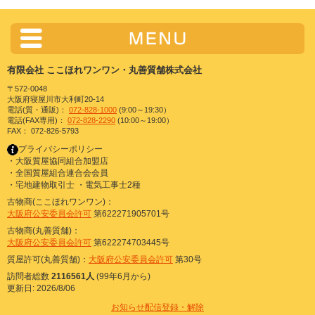
有限会社 ここほれワンワン・丸善質舗株式会社
〒572-0048
大阪府寝屋川市大利町20-14
電話(質・通販)：
072-828-1000
(9:00～19:30）
電話(FAX専用)：
072-828-2290
(10:00～19:00）
FAX： 072-826-5793
プライバシーポリシー
・大阪質屋協同組合加盟店
・全国質屋組合連合会会員
・宅地建物取引士 ・電気工事士2種
古物商(ここほれワンワン)：
大阪府公安委員会許可
第622271905701号
古物商(丸善質舗)：
大阪府公安委員会許可
第622274703445号
質屋許可(丸善質舗)：
大阪府公安委員会許可
第30号
訪問者総数
2116561人
(99年6月から)
更新日: 2026/8/06
お知らせ配信登録・解除