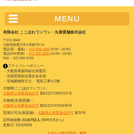
有限会社 ここほれワンワン・丸善質舗株式会社
〒572-0048
大阪府寝屋川市大利町20-14
電話(質・通販)：
072-828-1000
(9:00～19:30）
電話(FAX専用)：
072-828-2290
(10:00～19:00）
FAX： 072-826-5793
プライバシーポリシー
・大阪質屋協同組合加盟店
・全国質屋組合連合会会員
・宅地建物取引士 ・電気工事士2種
古物商(ここほれワンワン)：
大阪府公安委員会許可
第622271905701号
古物商(丸善質舗)：
大阪府公安委員会許可
第622274703445号
質屋許可(丸善質舗)：
大阪府公安委員会許可
第30号
訪問者総数
2116792人
(99年6月から)
更新日: 2026/8/09
お知らせ配信登録・解除